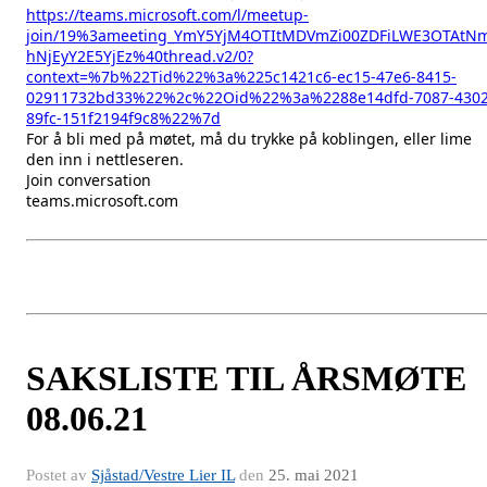
https://teams.microsoft.com/l/meetup-
join/19%3ameeting_YmY5YjM4OTItMDVmZi00ZDFiLWE3OTAtNm
hNjEyY2E5YjEz%40thread.v2/0?
context=%7b%22Tid%22%3a%225c1421c6-ec15-47e6-8415-
02911732bd33%22%2c%22Oid%22%3a%2288e14dfd-7087-4302
89fc-151f2194f9c8%22%7d
For å bli med på møtet, må du trykke på koblingen, eller lime
den inn i nettleseren.
Join conversation
teams.microsoft.com
SAKSLISTE TIL ÅRSMØTE
08.06.21
Postet av
Sjåstad/Vestre Lier IL
den
25. mai 2021