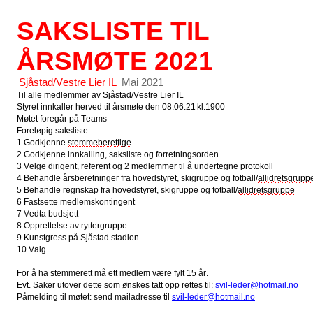
SAKSLISTE TIL
ÅRSMØTE 20
21
Sjåstad/Vestre Lier IL
M
ai
20
21
Til alle medlemmer av Sjåstad/Vestre Lier IL
Styret innkaller herved til årsmøte den
0
8.0
6
.
21
kl.1900
Møtet foregår på Teams
Foreløpig s
aksliste:
1 Godkjenne
stemmeberettige
2 Godkjenne innkalling, saksliste og forretningsorden
3 Velge dirigent, referent og 2 medlemmer til å undertegne protokoll
4 Behandle årsberetninger fra hovedstyret, skigruppe og fotball/
allidretsgrupp
5 Behandle regnskap fra hovedstyret, skigruppe og fotball/
allidretsgruppe
6 Fastsette medlemskontingent
7 Vedta budsjett
8
Opprettelse av ryttergruppe
9 Kunstgress på Sjåstad stadion
10
Valg
For å ha stemmerett må ett medlem være fylt 15 år.
Evt.
Saker utover dette som ønskes tatt opp
rettes til:
svil-leder@hotmail.no
Påmelding til møtet: send mailadresse til
svil-leder@hotmail.no