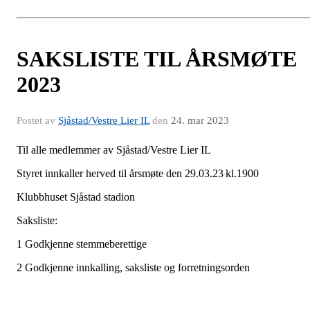
SAKSLISTE TIL ÅRSMØTE
2023
Postet av
Sjåstad/Vestre Lier IL
den
24. mar 2023
Til alle medlemmer av Sjåstad/Vestre Lier IL
Styret innkaller herved til årsmøte den 29.03.23 kl.1900
Klubbhuset Sjåstad stadion
Saksliste:
1 Godkjenne stemmeberettige
2 Godkjenne innkalling, saksliste og forretningsorden
3 Velge dirigent, referent og 2 medlemmer til å undertegne protoko