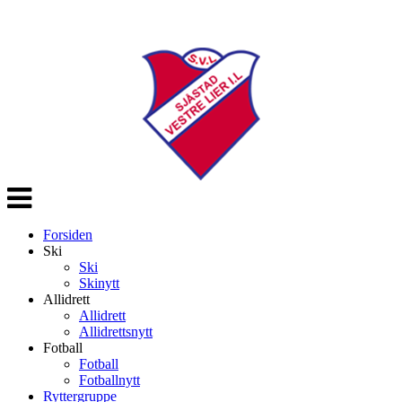
Veksle
navigasjon
Forsiden
Ski
Ski
Skinytt
Allidrett
Allidrett
Allidrettsnytt
Fotball
Fotball
Fotballnytt
Ryttergruppe