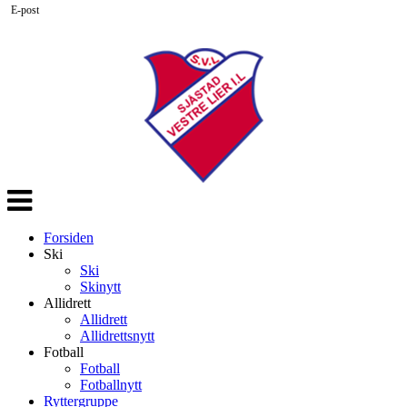
E-post
Veksle
navigasjon
Forsiden
Ski
Ski
Skinytt
Allidrett
Allidrett
Allidrettsnytt
Fotball
Fotball
Fotballnytt
Ryttergruppe