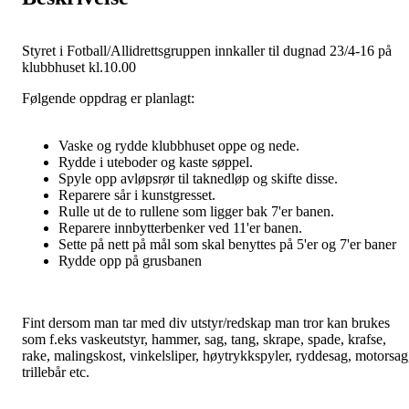
Styret i Fotball/Allidrettsgruppen innkaller til dugnad 23/4-16 på
klubbhuset kl.10.00
Følgende oppdrag er planlagt:
Vaske og rydde klubbhuset oppe og nede.
Rydde i uteboder og kaste søppel.
Spyle opp avløpsrør til taknedløp og skifte disse.
Reparere sår i kunstgresset.
Rulle ut de to rullene som ligger bak 7'er banen.
Reparere innbytterbenker ved 11'er banen.
Sette på nett på mål som skal benyttes på 5'er og 7'er baner
Rydde opp på grusbanen
Fint dersom man tar med div utstyr/redskap man tror kan brukes
som f.eks vaskeutstyr, hammer, sag, tang, skrape, spade, krafse,
rake, malingskost, vinkelsliper, høytrykkspyler, ryddesag, motorsag
trillebår etc.