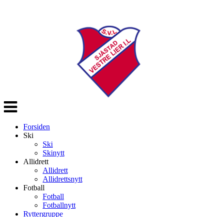
Veksle
navigasjon
Forsiden
Ski
Ski
Skinytt
Allidrett
Allidrett
Allidrettsnytt
Fotball
Fotball
Fotballnytt
Ryttergruppe