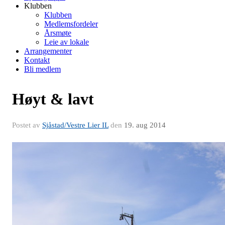
Klubben
Klubben
Medlemsfordeler
Årsmøte
Leie av lokale
Arrangementer
Kontakt
Bli medlem
Høyt & lavt
Postet av
Sjåstad/Vestre Lier IL
den
19. aug 2014