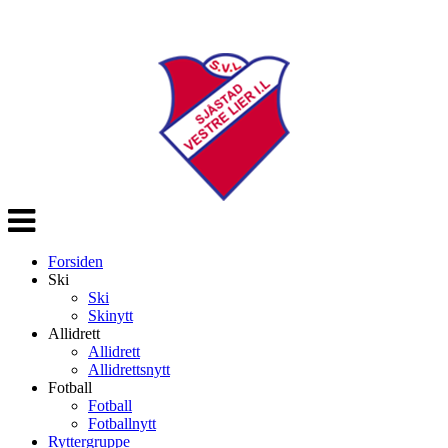
Veksle
navigasjon
Forsiden
Ski
Ski
Skinytt
Allidrett
Allidrett
Allidrettsnytt
Fotball
Fotball
Fotballnytt
Ryttergruppe