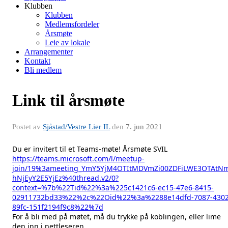
Klubben
Klubben
Medlemsfordeler
Årsmøte
Leie av lokale
Arrangementer
Kontakt
Bli medlem
Link til årsmøte
Postet av
Sjåstad/Vestre Lier IL
den
7. jun 2021
Du er invitert til et Teams-møte! Årsmøte SVIL
https://teams.microsoft.com/l/meetup-
join/19%3ameeting_YmY5YjM4OTItMDVmZi00ZDFiLWE3OTAtNm
hNjEyY2E5YjEz%40thread.v2/0?
context=%7b%22Tid%22%3a%225c1421c6-ec15-47e6-8415-
02911732bd33%22%2c%22Oid%22%3a%2288e14dfd-7087-4302
89fc-151f2194f9c8%22%7d
For å bli med på møtet, må du trykke på koblingen, eller lime
den inn i nettleseren.