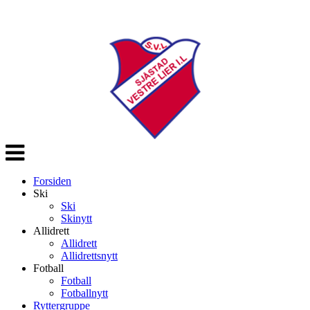
Veksle
navigasjon
Forsiden
Ski
Ski
Skinytt
Allidrett
Allidrett
Allidrettsnytt
Fotball
Fotball
Fotballnytt
Ryttergruppe