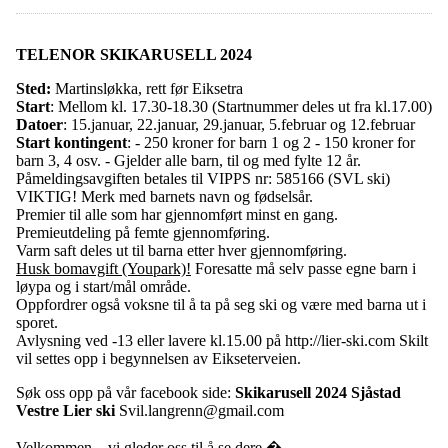
TELENOR SKIKARUSELL 2024
Sted:
Martinsløkka, rett før Eiksetra
Start
: Mellom kl. 17.30-18.30 (Startnummer deles ut fra kl.17.00)
Datoer
: 15.januar, 22.januar, 29.januar, 5.februar og 12.februar
Start kontingent
: - 250 kroner for barn 1 og 2 - 150 kroner for
barn 3, 4 osv. - Gjelder alle barn, til og med fylte 12 år.
Påmeldingsavgiften betales til VIPPS nr: 585166 (SVL ski)
VIKTIG! Merk med barnets navn og fødselsår.
Premier til alle som har gjennomført minst en gang.
Premieutdeling på femte gjennomføring.
Varm saft deles ut til barna etter hver gjennomføring.
Husk bomavgift (Youpark)!
Foresatte må selv passe egne barn i
løypa og i start/mål område.
Oppfordrer også voksne til å ta på seg ski og være med barna ut i
sporet.
Avlysning ved -13 eller lavere kl.15.00 på http://lier-ski.com Skilt
vil settes opp i begynnelsen av Eikseterveien.
Søk oss opp på vår facebook side:
Skikarusell 2024 Sjåstad
Vestre Lier ski
Svil.langrenn@gmail.com
Velkommen – vi gleder oss til å se dere �