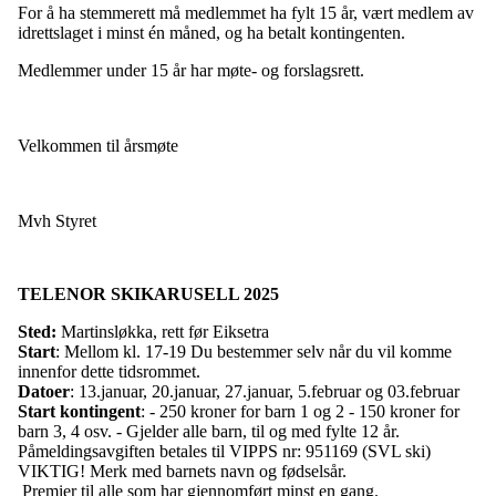
For å ha stemmerett må medlemmet ha fylt 15 år, vært medlem av
idrettslaget i minst én måned, og ha betalt kontingenten.
Medlemmer under 15 år har møte- og forslagsrett.
Velkommen til årsmøte
Mvh Styret
TELENOR SKIKARUSELL 2025
Sted:
Martinsløkka, rett før Eiksetra
Start
: Mellom kl. 17-19 Du bestemmer selv når du vil komme
innenfor dette tidsrommet.
Datoer
: 13.januar, 20.januar, 27.januar, 5.februar og 03.februar
Start kontingent
: - 250 kroner for barn 1 og 2 - 150 kroner for
barn 3, 4 osv. - Gjelder alle barn, til og med fylte 12 år.
Påmeldingsavgiften betales til VIPPS nr: 951169 (SVL ski)
VIKTIG! Merk med barnets navn og fødselsår.
Premier til alle som har gjennomført minst en gang.