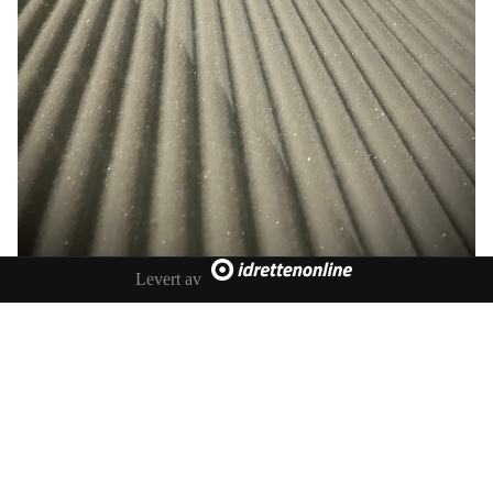
Levert av
Grasrotandelen
Sjåstad Vestre Lier IL takker alle som støtter oss via
Grasrotandelen til Norsk Tipping.
Hva bruker vi pengene til?
I disse dager overføres 50.000.- til hver av undergruppene.