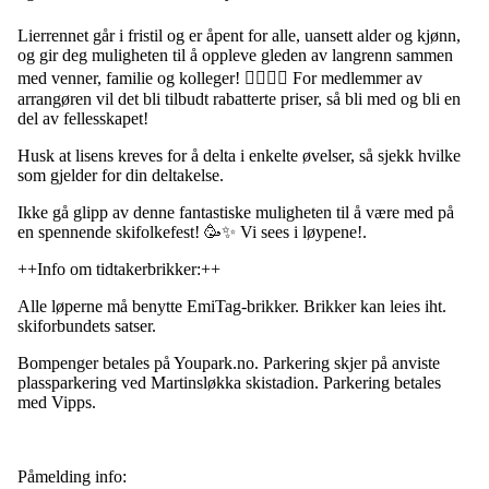
Lierrennet går i fristil og er åpent for alle, uansett alder og kjønn,
og gir deg muligheten til å oppleve gleden av langrenn sammen
med venner, familie og kolleger! 🏃‍♂️🏃‍♀️ For medlemmer av
arrangøren vil det bli tilbudt rabatterte priser, så bli med og bli en
del av fellesskapet!
Husk at lisens kreves for å delta i enkelte øvelser, så sjekk hvilke
som gjelder for din deltakelse.
Ikke gå glipp av denne fantastiske muligheten til å være med på
en spennende skifolkefest! 🥳✨ Vi sees i løypene!.
++Info om tidtakerbrikker:++
Alle løperne må benytte EmiTag-brikker. Brikker kan leies iht.
skiforbundets satser.
Bompenger betales på Youpark.no. Parkering skjer på anviste
plassparkering ved Martinsløkka skistadion. Parkering betales
med Vipps.
Påmelding info: