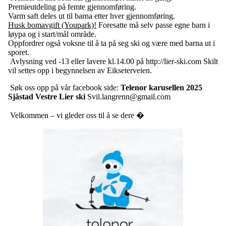
Premieutdeling på femte gjennomføring.
Varm saft deles ut til barna etter hver gjennomføring.
Husk bomavgift (Youpark)!
Foresatte må selv passe egne barn i
løypa og i start/mål område.
Oppfordrer også voksne til å ta på seg ski og være med barna ut i
sporet.
Avlysning ved -13 eller lavere kl.14.00 på http://lier-ski.com Skilt
vil settes opp i begynnelsen av Eikseterveien.
Søk oss opp på vår facebook side:
Telenor karusellen 2025
Sjåstad Vestre Lier ski
Svil.langrenn@gmail.com
Velkommen – vi gleder oss til å se dere �