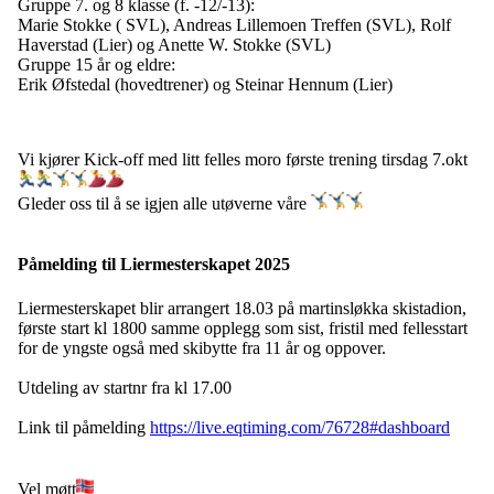
Gruppe 7. og 8 klasse (f. -12/-13):
Marie Stokke ( SVL), Andreas Lillemoen Treffen (SVL), Rolf
Haverstad (Lier) og Anette W. Stokke (SVL)
Gruppe 15 år og eldre:
Erik Øfstedal (hovedtrener) og Steinar Hennum (Lier)
Vi kjører Kick-off med litt felles moro første trening tirsdag 7.okt
Gleder oss til å se igjen alle utøverne våre
Påmelding til Liermesterskapet 2025
Liermesterskapet blir arrangert 18.03 på martinsløkka skistadion,
første start kl 1800 samme opplegg som sist, fristil med fellesstart
for de yngste også med skibytte fra 11 år og oppover.
Utdeling av startnr fra kl 17.00
Link til påmelding
https://live.eqtiming.com/76728#dashboard
Vel møtt