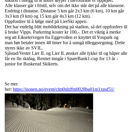
stadion i tillegg til at andre løyper i nærområde er oppkjørt.
Alle klasser går i fristil, selv om det ikke står det på alle klassene.
Endring i distanse
. Distanse 5 km går 2x3 km (6 km), 10 km går
3x3 km (9 km) og 15 km går 4x3 km (12 km).
Oppfordrer til å følge med på LierSki appen.
Det har endelig blitt mobildekning på stadion, så det oppfordres til
å bruke Vipps. Parkering koster kr 100,-. Det er viktig å merke
seg att Eiksetervegen fra Eggevollen er knyttet til Youpark og
man bør betaler innen 48 timer for å unngå tilleggsregning. Dette
styres ikke av SVIL.
Sjåstad/Vestre Lier IL og Lier IL ønsker alle lykke til og håper alle
får en fin skidag. Rennet inngår i SpareBank1-cup for 13 år -
junior for Buskerud Skikrets.
Se mer
her:
https://isonen.no/event/clm0nhffm0028ba01m1xpsf51/