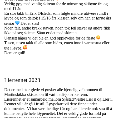
Veldig gøy med vanlig skirenn for de minste og skibytte fra og
med 11 år.
En
stor takk til Erik Øfstedal som fulgte mindre utøvere rundt i
løypa og som deltok i 15/16 års klassen selv om han er første års
senior
Det er stas!
Noen falt, andre brakk staven, noen tok feil staver og andre fikk
ikke på seg skiene. Sånn er det med skirenn.
Uansett håper vi det ble en god opplevelse for de fleste
Tusen, tusen takk til alle som bidro, enten inne i varmestua eller
ute i løypa
Dere er gull!
Lierrennet 2023
Det er med stor glede vi ønsker alle hjertelig velkommen til
Martinsløkka skistadion til vårt tradisjonsrike renn.
Lierrennet er et samarbeid mellom Sjåstad/Vestre Lier il og Lier il.
Rennet vil i år gå i fristil. Løypekart vil dere finne under
dokumenter. Vi har vært heldige i år og har allerede nok snø til å
kunne benytte hele løypenettet. Det er veldig gode forhold på