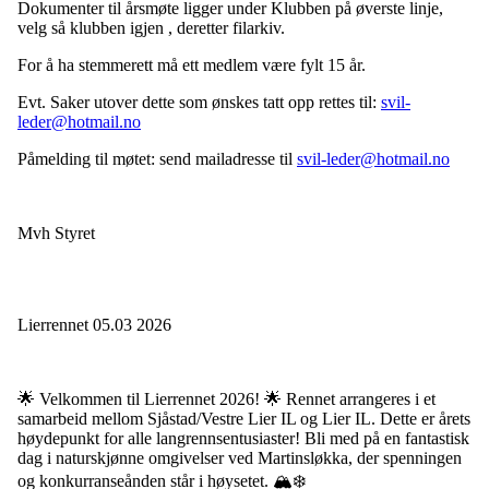
Dokumenter til årsmøte ligger under Klubben på øverste linje,
velg så klubben igjen , deretter filarkiv.
For å ha stemmerett må ett medlem være fylt 15 år.
Evt. Saker utover dette som ønskes tatt opp rettes til:
svil-
leder@hotmail.no
Påmelding til møtet: send mailadresse til
svil-leder@hotmail.no
Mvh Styret
Lierrennet 05.03 2026
🌟 Velkommen til Lierrennet 2026! 🌟 Rennet arrangeres i et
samarbeid mellom Sjåstad/Vestre Lier IL og Lier IL. Dette er årets
høydepunkt for alle langrennsentusiaster! Bli med på en fantastisk
dag i naturskjønne omgivelser ved Martinsløkka, der spenningen
og konkurranseånden står i høysetet. 🏔️❄️