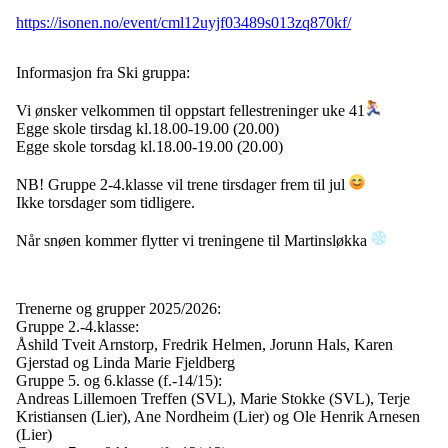
https://isonen.no/event/cml12uyjf03489s013zq870kf/
Informasjon fra Ski gruppa:
Vi ønsker velkommen til oppstart fellestreninger uke 41
Egge skole tirsdag kl.18.00-19.00 (20.00)
Egge skole torsdag kl.18.00-19.00 (20.00)
NB! Gruppe 2-4.klasse vil trene tirsdager frem til jul
Ikke
torsdager som tidligere.
Når snøen kommer flytter vi treningene til Martinsløkka
Trenerne og grupper 2025/2026:
Gruppe 2.-4.klasse:
Åshild Tveit Arnstorp, Fredrik Helmen, Jorunn Hals, Karen
Gjerstad og Linda Marie Fjeldberg
Gruppe 5. og 6.klasse (f.-14/15):
Andreas Lillemoen Treffen (SVL), Marie Stokke (SVL), Terje
Kristiansen (Lier), Ane Nordheim (Lier) og Ole Henrik Arnesen
(Lier)