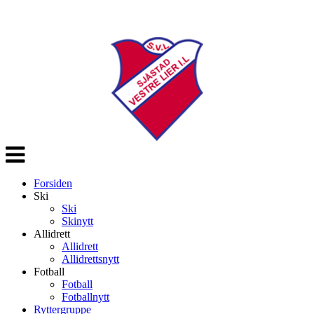
Veksle
navigasjon
Forsiden
Ski
Ski
Skinytt
Allidrett
Allidrett
Allidrettsnytt
Fotball
Fotball
Fotballnytt
Ryttergruppe