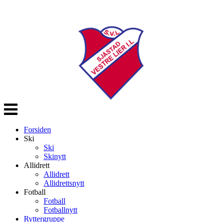
Veksle
navigasjon
Forsiden
Ski
Ski
Skinytt
Allidrett
Allidrett
Allidrettsnytt
Fotball
Fotball
Fotballnytt
Ryttergruppe