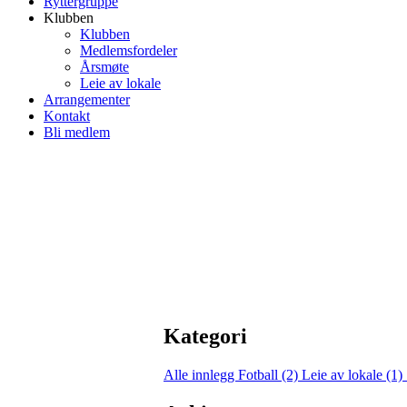
Ryttergruppe
Klubben
Klubben
Medlemsfordeler
Årsmøte
Leie av lokale
Arrangementer
Kontakt
Bli medlem
Kategori
Alle innlegg
Fotball (2)
Leie av lokale (1)