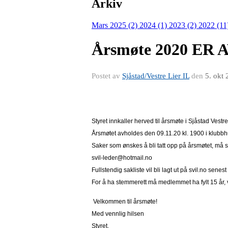
Arkiv
Mars 2025 (2)
2024 (1)
2023 (2)
2022 (11
Årsmøte 2020 ER
Postet av
Sjåstad/Vestre Lier IL
den
5. okt
Styret innkaller herved til årsmøte i Sjåstad Vestre 
Årsmøtet avholdes den 09.11.20 kl. 1900 i klubbh
Saker som ønskes å bli tatt opp på årsmøtet, må se
svil-leder@hotmail.no
Fullste
n
dig sakliste vil bli lagt ut på svil.no senes
For å ha stemmerett må medlemmet ha fylt 15 år, 
Velkommen til årsmøte!
Med vennlig hilsen
Styret.