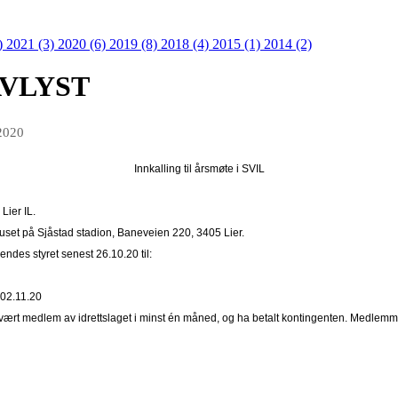
)
2021 (3)
2020 (6)
2019 (8)
2018 (4)
2015 (1)
2014 (2)
 AVLYST
 2020
Innkalling til årsmøte i SVIL
Lier IL.
uset på Sjåstad stadion, Baneveien 220, 3405 Lier.
ndes styret senest 26.10.20 til:
t 02.11.20
vært medlem av idrettslaget i minst én måned, og ha betalt kontingenten. Medlemme