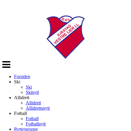
Veksle
navigasjon
Forsiden
Ski
Ski
Skinytt
Allidrett
Allidrett
Allidrettsnytt
Fotball
Fotball
Fotballnytt
Ryttergruppe