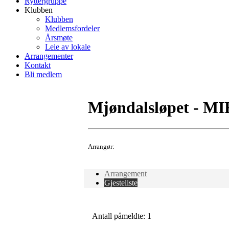
Ryttergruppe
Klubben
Klubben
Medlemsfordeler
Årsmøte
Leie av lokale
Arrangementer
Kontakt
Bli medlem
Mjøndalsløpet - MI
Arrangør:
Arrangement
Gjesteliste
Antall påmeldte: 1