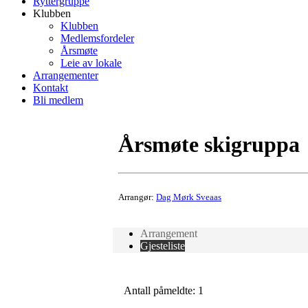
Ryttergruppe
Klubben
Klubben
Medlemsfordeler
Årsmøte
Leie av lokale
Arrangementer
Kontakt
Bli medlem
Årsmøte skigruppa
Arrangør:
Dag Mørk Sveaas
Arrangement
Gjesteliste
Antall påmeldte: 1