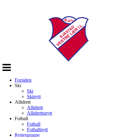
Veksle
navigasjon
Forsiden
Ski
Ski
Skinytt
Allidrett
Allidrett
Allidrettsnytt
Fotball
Fotball
Fotballnytt
Ryttergruppe