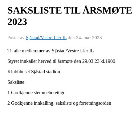
SAKSLISTE TIL ÅRSMØTE
2023
Postet av
Sjåstad/Vestre Lier IL
den
24. mar 2023
Til alle medlemmer av Sjåstad/Vestre Lier IL
Styret innkaller herved til årsmøte den 29.03.23 kl.1900
Klubbhuset Sjåstad stadion
Saksliste:
1 Godkjenne stemmeberettige
2 Godkjenne innkalling, saksliste og forretningsorden
3 Velge dirigent, referent og 2 medlemmer til å undertegne protoko
4 Behandle årsberetninger fra hovedstyret, skigruppe og
fotball/allidrettsgruppe