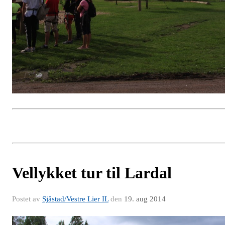
Vellykket tur til Lardal
Postet av
Sjåstad/Vestre Lier IL
den
19. aug 2014